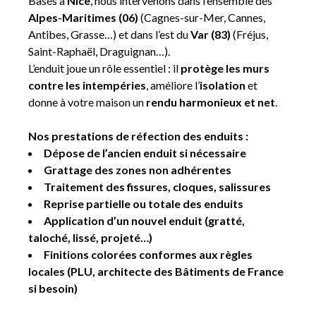
Basés à
Nice
, nous intervenons dans l’ensemble des
Alpes-Maritimes (06)
(Cagnes-sur-Mer, Cannes,
Antibes, Grasse…) et dans l’est du
Var (83)
(Fréjus,
Saint-Raphaël, Draguignan…).
L’enduit joue un rôle essentiel : il
protège les murs
contre les intempéries
, améliore l’
isolation
et
donne à votre maison un
rendu harmonieux et net
.
Nos prestations de réfection des enduits :
Dépose de l’ancien enduit si nécessaire
Grattage des zones non adhérentes
Traitement des fissures, cloques, salissures
Reprise partielle ou totale des enduits
Application d’un nouvel enduit (gratté,
taloché, lissé, projeté…)
Finitions colorées conformes aux règles
locales (PLU, architecte des Bâtiments de France
si besoin)